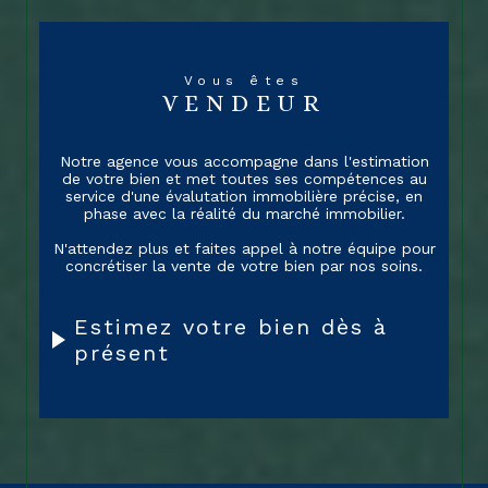
possession ou d’un projet d’investissement.
Vous pouvez compter sur nous pour vous
apporter des solutions efficaces et adaptées à
votre situation, afin d'optimiser au mieux votre
Vous êtes
patrimoine immobilier.Nous mettons un point
VENDEUR
d'honneur à offrir des services de qualité, basés
sur le sérieux, la disponibilité et la
Notre agence vous accompagne dans l'estimation
transparence.
de votre bien et met toutes ses compétences au
service d'une évalutation immobilière précise, en
Nous nous engageons à vous apporter des
phase avec la réalité du marché immobilier.
conseils avisés et à vous accompagner tout au
long de vos démarches, dans le respect de vos
N'attendez plus et faites appel à notre équipe pour
concrétiser la vente de votre bien par nos soins.
besoins et de vos attentes. Notre cabinet
immobilier vous accompagne dans la réalisation
de vos projets immobiliers, en bénéficiant d'un
Estimez votre bien dès à
service haut de gamme, personnalisé et
présent
entièrement dédié à votre satisfaction.
VENTE ET LOCATION IMMOBILIÈRE
À MONTMORILLON ET LES
ALENTOURS