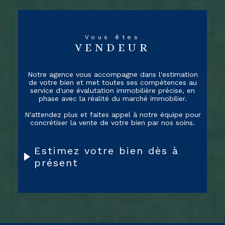
possession ou d’un projet d’investissement.
Vous pouvez compter sur nous pour vous
apporter des solutions efficaces et adaptées à
votre situation, afin d'optimiser au mieux votre
Vous êtes
patrimoine immobilier.Nous mettons un point
VENDEUR
d'honneur à offrir des services de qualité, basés
sur le sérieux, la disponibilité et la
Notre agence vous accompagne dans l'estimation
transparence.
de votre bien et met toutes ses compétences au
service d'une évalutation immobilière précise, en
Nous nous engageons à vous apporter des
phase avec la réalité du marché immobilier.
conseils avisés et à vous accompagner tout au
long de vos démarches, dans le respect de vos
N'attendez plus et faites appel à notre équipe pour
concrétiser la vente de votre bien par nos soins.
besoins et de vos attentes. Notre cabinet
immobilier vous accompagne dans la réalisation
de vos projets immobiliers, en bénéficiant d'un
Estimez votre bien dès à
service haut de gamme, personnalisé et
présent
entièrement dédié à votre satisfaction.
VENTE ET LOCATION IMMOBILIÈRE
À MONTMORILLON ET LES
ALENTOURS