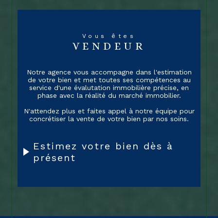
possession ou d’un projet d’investissement.
Vous pouvez compter sur nous pour vous
apporter des solutions efficaces et adaptées à
votre situation, afin d'optimiser au mieux votre
Vous êtes
patrimoine immobilier.Nous mettons un point
VENDEUR
d'honneur à offrir des services de qualité, basés
sur le sérieux, la disponibilité et la
Notre agence vous accompagne dans l'estimation
transparence.
de votre bien et met toutes ses compétences au
service d'une évalutation immobilière précise, en
Nous nous engageons à vous apporter des
phase avec la réalité du marché immobilier.
conseils avisés et à vous accompagner tout au
long de vos démarches, dans le respect de vos
N'attendez plus et faites appel à notre équipe pour
concrétiser la vente de votre bien par nos soins.
besoins et de vos attentes. Notre cabinet
immobilier vous accompagne dans la réalisation
de vos projets immobiliers, en bénéficiant d'un
Estimez votre bien dès à
service haut de gamme, personnalisé et
présent
entièrement dédié à votre satisfaction.
VENTE ET LOCATION IMMOBILIÈRE
À MONTMORILLON ET LES
ALENTOURS