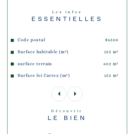
agréable terrasse s’ouvre sur un terrain 
fleuri et remarquablement entretenu, 
Les infos
offrant un environnement paisible et 
ESSENTIELLES
propice à la détente. Située dans un 
quartier calme, à proximité du centre-ville 
et des écoles, cette propriété constitue 
une opportunité idéale pour une famille en 
Caractéristiques
Valeurs
Code postal
86500
quête de confort ou pour une résidence 
secondaire prête à accueillir ses futurs 
Surface habitable (m²)
152 m²
propriétaires sans la moindre 
contrainte. Une maison où il ne reste plus 
surface terrain
602 m²
qu’à poser ses valises et profiter 
pleinement des lieux. À découvrir sans 
Surface loi Carrez (m²)
152 m²
tarder !
Découvrir
LE BIEN