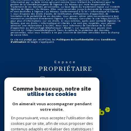
informatisé par La Boite Immo agissant comme Sous-traitant du traitement pour la
gestion de la clientèle/prospects de l'Agence / du Réseau qui reste Responsable du
Traitement de vos Données personnelles. La base légale du traitement repose sur l'intérêt
légitime de l'Agence / du Réseau. Elles sont conservées jusqu'à demande de suppression
et sont destinées à l'Agence / au Réseau. Conformément à la loi « informatique et libertés
», vous disposez des droits d’accès, de rectification, d’effacement, d’opposition, de
limitation et de portabilité de vos données. Vous pouvez retirer votre consentement à tout
moment en contactant directement l’Agence / Le Réseau. Consultez le site
https://cnil.fr/fr
pour plus d’informations sur vos droits. Si vous estimez, après avoir contacté l'Agence / le
Réseau, que vos droits « Informatique et Libertés » ne sont pas respectés, vous pouvez
adresser une réclamation à la CNIL. Nous vous informons de l’existence de la liste
d'opposition au démarchage téléphonique « Bloctel », sur laquelle vous pouvez vous
inscrire ici :
https://www.bloctel.gouv.fr
. Dans le cadre de la protection des Données
personnelles, nous vous invitons à ne pas inscrire de Données sensibles dans le champ
de saisie libre.
Ce site est protégé par reCAPTCHA, les
Politiques de Confidentialité
et es
Conditions
d'utilisation
de Google s'appliquent.
Espace
PROPRIÉTAIRE
se connecter
Comme beaucoup, notre site
Nous
utilise les cookies
ADHÉRONS
On aimerait vous accompagner pendant
votre visite.
En poursuivant, vous acceptez l'utilisation des
cookies par ce site, afin de vous proposer des
contenus adaptés et réaliser des statistiques !