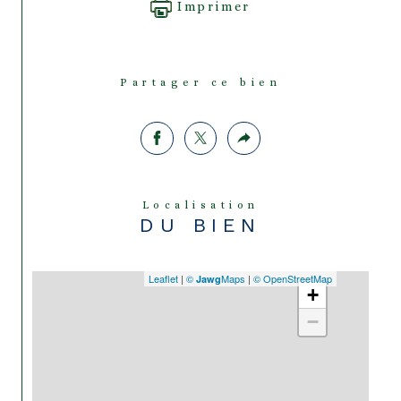
Imprimer
Partager ce bien
Localisation
DU BIEN
Leaflet
|
©
Maps
|
© OpenStreetMap
Jawg
+
−