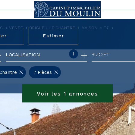
RS
VENTE
BRIGUEIL LE CHANTRE
MAISON
T7
S DE MONTMORILLON
uer
Estimer
1
LOCALISATION
BUDGET
nnée
'immo pro
-Chantre
7 Pièces
Voir les
1
annonces