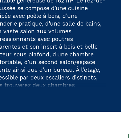
itable généreuse de 162 m². Le rez-de-
ussée se compose d'une cuisine 
de salle de bains
ipée avec poêle à bois, d'une 
nderie pratique, d'une salle de bains, 
de salle d'eau
n vaste salon aux volumes 
ressionnants avec poutres 
arentes et son insert à bois et belle 
teur sous plafond, d'une chambre 
fortable, d'un second salon/espace 
ente ainsi que d'un bureau. À l'étage, 
essible par deux escaliers distincts, 
s trouverez deux chambres 
plémentaires ainsi qu'une salle 
au. L'un des atouts majeurs de cette 
riété est sa très belle terrasse 
verte, accessible directement depuis 
salon principal par de grandes portes-
êtres. Cet espace convivial permet de 