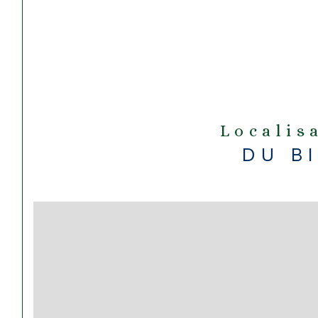
Localis
DU B