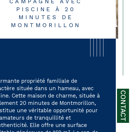
CAMPAGNE AVEC
PISCINE À 20
MINUTES DE
MONTMORILLON
rmante propriété familiale de 
actère située dans un hameau, avec 
CONTACT
cine. Cette maison de charme, située à 
lement 20 minutes de Montmorillon, 
stitue une véritable opportunité pour 
ristiques
Valeurs
bre de chambre(s)
 amateurs de tranquillité et 
thenticité. Elle offre une surface 
bre de pièces