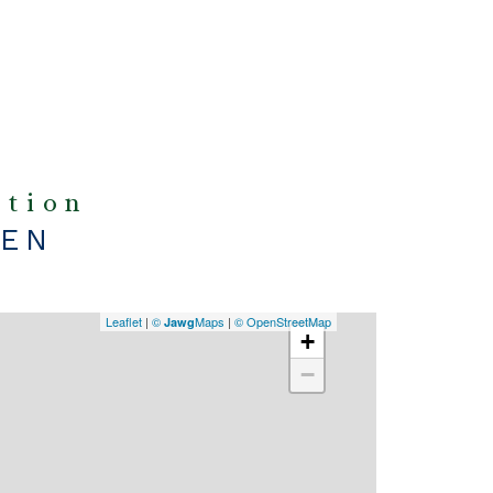
aux
l'o
ation
IEN
Leaflet
|
©
Maps
|
© OpenStreetMap
Jawg
+
−