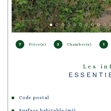
7
3
1
Pièce(s)
Chambre(s)
Les i
ESSENTI
Caractéristiques
Valeurs
Code postal
Surface habitable (m²)