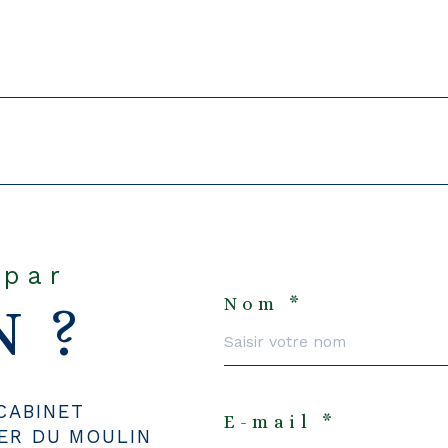
 par
Nom *
N ?
CABINET
E-mail *
IER DU MOULIN