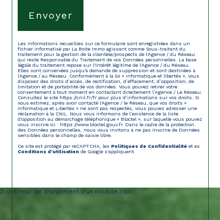
Envoyer
Les informations recueillies sur ce formulaire sont enregistrées dans un
fichier informatisé par La Boite Immo agissant comme Sous-traitant du
traitement pour la gestion de la clientèle/prospects de l'Agence / du Réseau
qui reste Responsable du Traitement de vos Données personnelles. La base
légale du traitement repose sur l'intérêt légitime de l'Agence / du Réseau.
Elles sont conservées jusqu'à demande de suppression et sont destinées à
l'Agence / au Réseau. Conformément à la loi « informatique et libertés », vous
disposez des droits d’accès, de rectification, d’effacement, d’opposition, de
limitation et de portabilité de vos données. Vous pouvez retirer votre
consentement à tout moment en contactant directement l’Agence / Le Réseau.
Consultez le site
https://cnil.fr/fr
pour plus d’informations sur vos droits. Si
vous estimez, après avoir contacté l'Agence / le Réseau, que vos droits «
Informatique et Libertés » ne sont pas respectés, vous pouvez adresser une
réclamation à la CNIL. Nous vous informons de l’existence de la liste
d'opposition au démarchage téléphonique « Bloctel », sur laquelle vous pouvez
vous inscrire ici :
https://www.bloctel.gouv.fr
. Dans le cadre de la protection
des Données personnelles, nous vous invitons à ne pas inscrire de Données
sensibles dans le champ de saisie libre.
Ce site est protégé par reCAPTCHA, les
Politiques de Confidentialité
et es
Conditions d'utilisation
de Google s'appliquent.
2 -> Erreur de chargement d'un module /.tpl