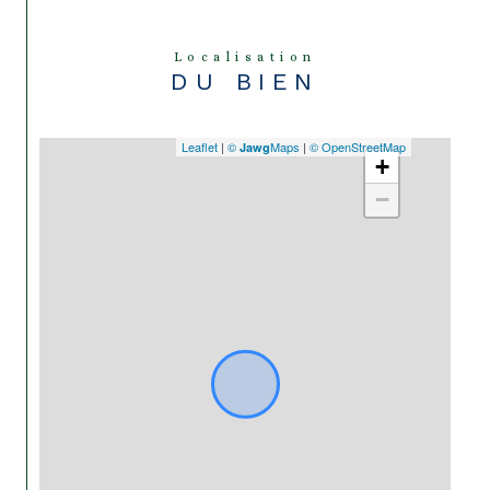
Localisation
DU BIEN
Leaflet
|
©
Maps
|
© OpenStreetMap
Jawg
+
−