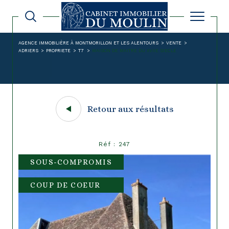
AGENCE IMMOBILIÈRE À MONTMORILLON ET LES ALENTOURS
VENTE
ADRIERS
PROPRIETE
T7
MAISON DE MAITRE DU XVIIE SIECLE
Retour aux résultats
Réf : 247
SOUS-COMPROMIS
COUP DE COEUR