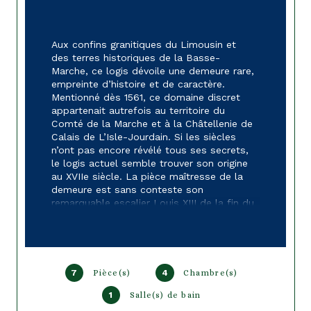
Aux confins granitiques du Limousin et 
des terres historiques de la Basse-
Marche, ce logis dévoile une demeure rare, 
empreinte d’histoire et de caractère. 
Mentionné dès 1561, ce domaine discret 
appartenait autrefois au territoire du 
Comté de la Marche et à la Châtellenie de 
Calais de L’Isle-Jourdain. Si les siècles 
n’ont pas encore révélé tous ses secrets, 
le logis actuel semble trouver son origine 
au XVIIe siècle. La pièce maîtresse de la 
demeure est sans conteste son 
remarquable escalier Louis XIII de la fin du 
XVIIe siècle, menant aux étages 
supérieurs. Entièrement conservé dans son 
état d’origine, avec sa superbe rampe à 
balustres en bois, il constitue un 
témoignage architectural rare et confère à 
7
Pièce(s)
4
Chambre(s)
l’ensemble une noblesse singulière. Par 
ses volumes harmonieux, son atmosphère 
1
Salle(s) de bain
empreinte de sérénité et la préservation 