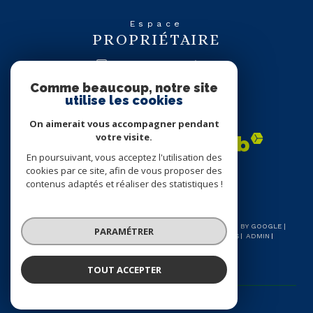
Espace
PROPRIÉTAIRE
se connecter
Comme beaucoup, notre site
utilise les cookies
Nous
ADHÉRONS
On aimerait vous accompagner pendant
votre visite.
En poursuivant, vous acceptez l'utilisation des
cookies par ce site, afin de vous proposer des
contenus adaptés et réaliser des statistiques !
© 2026 | TOUS DROITS RÉSERVÉS | TRADUCTION POWERED BY GOOGLE |
PARAMÉTRER
NOS HONORAIRES
PLAN DU SITE
MENTIONS LÉGALES
ADMIN
NOS LIENS
POLITIQUE RGPD
COOKIES
TOUT ACCEPTER