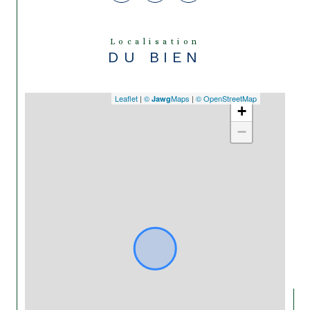
Localisation
DU BIEN
Leaflet
|
©
Maps
|
© OpenStreetMap
Jawg
+
−