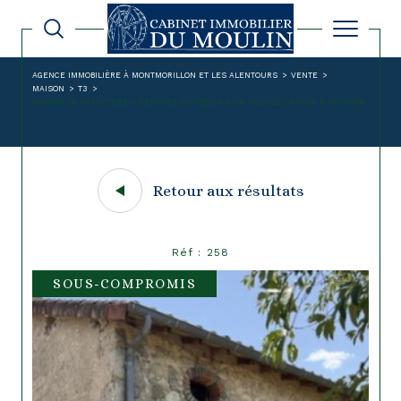
AGENCE IMMOBILIÈRE À MONTMORILLON ET LES ALENTOURS
VENTE
MAISON
T3
MAISON DE CARACTERE A RENOVER AU COEUR D UN VILLAGE CHARGE D HISTOIRE
Retour aux résultats
Réf : 258
SOUS-COMPROMIS