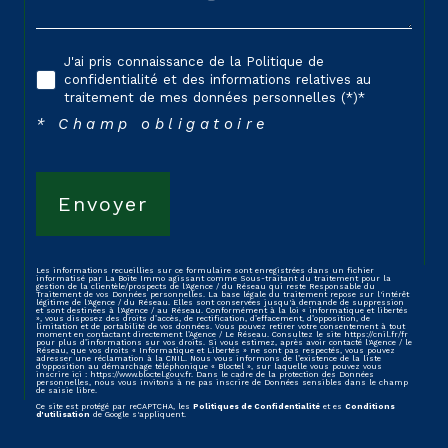
J'ai pris connaissance de la Politique de
confidentialité et des informations relatives au
traitement de mes données personnelles (*)*
* Champ obligatoire
Envoyer
Les informations recueillies sur ce formulaire sont enregistrées dans un fichier
informatisé par La Boite Immo agissant comme Sous-traitant du traitement pour la
gestion de la clientèle/prospects de l'Agence / du Réseau qui reste Responsable du
Traitement de vos Données personnelles. La base légale du traitement repose sur l'intérêt
légitime de l'Agence / du Réseau. Elles sont conservées jusqu'à demande de suppression
et sont destinées à l'Agence / au Réseau. Conformément à la loi « informatique et libertés
», vous disposez des droits d’accès, de rectification, d’effacement, d’opposition, de
limitation et de portabilité de vos données. Vous pouvez retirer votre consentement à tout
moment en contactant directement l’Agence / Le Réseau. Consultez le site
https://cnil.fr/fr
pour plus d’informations sur vos droits. Si vous estimez, après avoir contacté l'Agence / le
Réseau, que vos droits « Informatique et Libertés » ne sont pas respectés, vous pouvez
adresser une réclamation à la CNIL. Nous vous informons de l’existence de la liste
d'opposition au démarchage téléphonique « Bloctel », sur laquelle vous pouvez vous
inscrire ici :
https://www.bloctel.gouv.fr
. Dans le cadre de la protection des Données
personnelles, nous vous invitons à ne pas inscrire de Données sensibles dans le champ
de saisie libre.
Ce site est protégé par reCAPTCHA, les
Politiques de Confidentialité
et es
Conditions
d'utilisation
de Google s'appliquent.