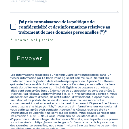
j'ai pris connaissance de la politique de
confidentialité et des informations relatives au
traitement de mes données personnelles (*)*
* Champ obligatoire
Envoyer
Les informations recueillies sur ce formulaire sont enregistrées dans un
fichier informatisé par La Boite Immo agissant comme Sous-traitant du
traitement pour la gestion de la clientèle/prospects de l'Agence / du Réseau
qui reste Responsable du Traitement de vos Données personnelles. La base
légale du traitement repose sur l'intérêt légitime de l'Agence / du Réseau.
Elles sont conservées jusqu'à demande de suppression et sont destinées à
l'Agence / au Réseau. Conformément à la loi « informatique et libertés », vous
disposez des droits d’accès, de rectification, d’effacement, d’opposition, de
limitation et de portabilité de vos données. Vous pouvez retirer votre
consentement à tout moment en contactant directement l’Agence / Le Réseau.
Consultez le site
https://cnil.fr/fr
pour plus d’informations sur vos droits. Si
vous estimez, après avoir contacté l'Agence / le Réseau, que vos droits «
Informatique et Libertés » ne sont pas respectés, vous pouvez adresser une
réclamation à la CNIL. Nous vous informons de l’existence de la liste
d'opposition au démarchage téléphonique « Bloctel », sur laquelle vous pouvez
vous inscrire ici :
https://www.bloctel.gouv.fr
. Dans le cadre de la protection
des Données personnelles, nous vous invitons à ne pas inscrire de Données
sensibles dans le champ de saisie libre.