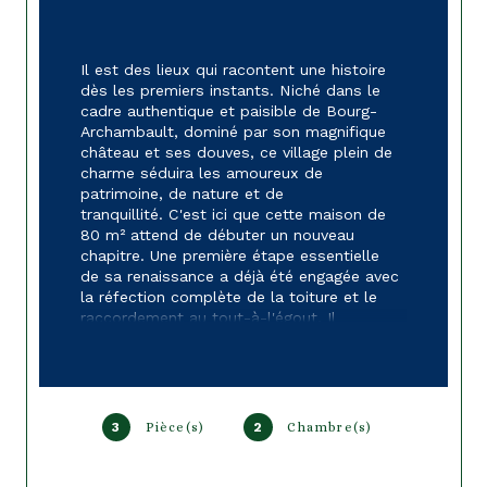
Il est des lieux qui racontent une histoire 
dès les premiers instants. Niché dans le 
cadre authentique et paisible de Bourg-
Archambault, dominé par son magnifique 
château et ses douves, ce village plein de 
charme séduira les amoureux de 
patrimoine, de nature et de 
tranquillité. C'est ici que cette maison de 
80 m² attend de débuter un nouveau 
chapitre. Une première étape essentielle 
de sa renaissance a déjà été engagée avec 
la réfection complète de la toiture et le 
raccordement au tout-à-l'égout. Il 
appartient désormais à ses futurs 
propriétaires de poursuivre cette 
réhabilitation et d'imaginer un intérieur qui 
leur ressemble, en révélant tout le 
potentiel de cette bâtisse. La maison 
3
Pièce(s)
2
Chambre(s)
offre aujourd'hui une pièce de vie, une 
cuisine, une salle d'eau, un couloir ainsi 
qu'une pièce supplémentaire à l'étage. 