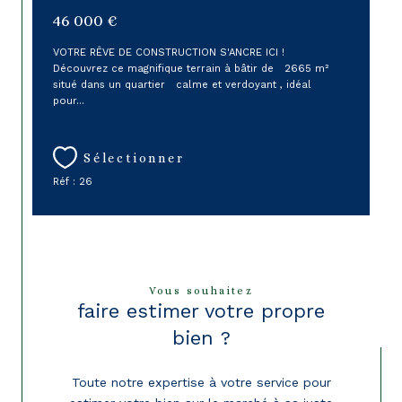
46 000 €
VOTRE RÊVE DE CONSTRUCTION S'ANCRE ICI !
Découvrez ce magnifique terrain à bâtir de 2665 m²
situé dans un quartier calme et verdoyant , idéal
pour...
Sélectionner
Réf : 26
Vous souhaitez
faire estimer votre propre
bien ?
Toute notre expertise à votre service pour