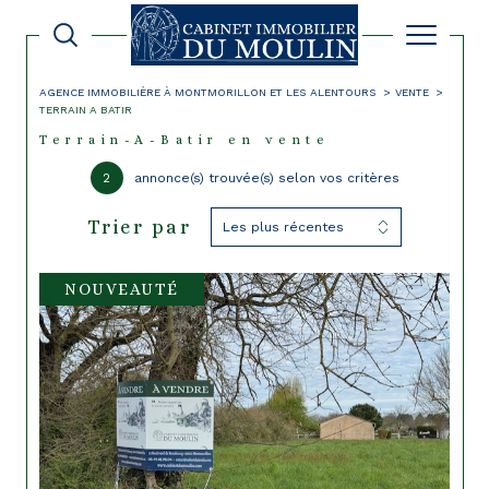
AGENCE IMMOBILIÈRE À MONTMORILLON ET LES ALENTOURS
VENTE
TERRAIN A BATIR
Terrain-A-Batir en vente
2
annonce(s) trouvée(s) selon vos critères
Trier par
Les plus récentes
NOUVEAUTÉ